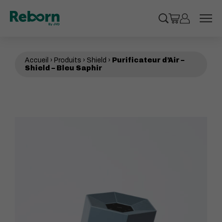
Cookies management panel
Recherche
Panier
Mon compt
 le sous-menu
Accueil
›
Produits
›
Shield
›
Purificateur d’Air –
 le sous-menu
Shield – Bleu Saphir
 le sous-menu