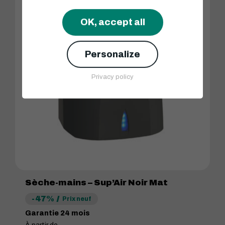
OK, accept all
Personalize
Privacy policy
Sèche-mains – Sup’Air Noir Mat
-47%
Prix neuf
Garantie 24 mois