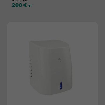
À partir de
200
€
HT