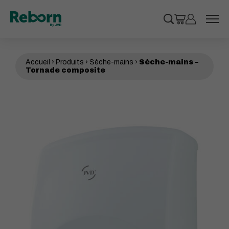
Cookies management panel
Recherche
Panier
Mon compt
 le sous-menu
Accueil
›
Produits
›
Sèche-mains
›
Sèche-mains –
 le sous-menu
Tornade composite
 le sous-menu