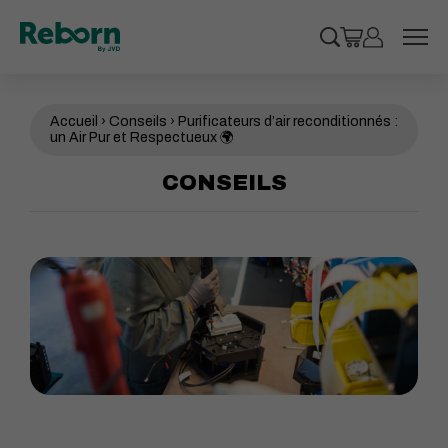
Cookies management panel
Recherche
Panier
Mon compt
 le sous-menu
Accueil
›
Conseils
›
Purificateurs d’air reconditionnés :
 le sous-menu
un Air Pur et Respectueux 🌍
CONSEILS
 le sous-menu